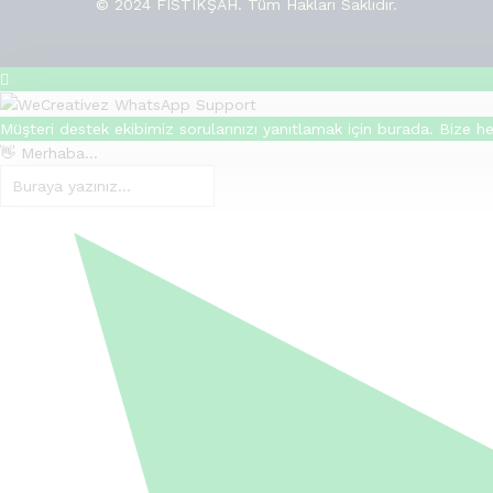
© 2024 FISTIKŞAH. Tüm Hakları Saklıdır.
Müşteri destek ekibimiz sorularınızı yanıtlamak için burada. Bize her 
👋 Merhaba...