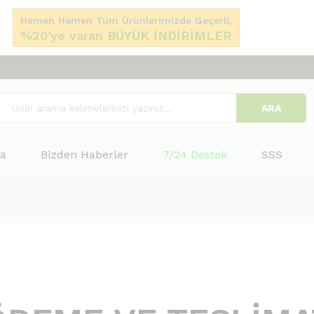
Hemen Hemen Tüm Ürünlerimizde Geçerli,
%20'ye varan BÜYÜK İNDİRİMLER
ARA
fa
Bizden Haberler
7/24 Destek
SSS