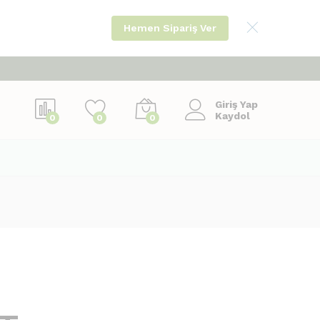
Hemen Sipariş Ver
Giriş Yap
Kaydol
0
0
0