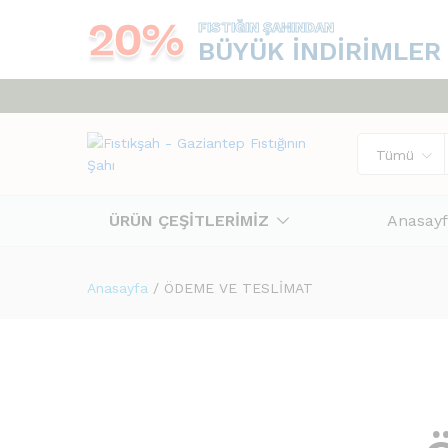
20%
FISTIĞIN ŞAHINDAN
BÜYÜK İNDIRIMLER
Tümü
ÜRÜN ÇEŞİTLERİMİZ
Anasay
Anasayfa
/
ÖDEME VE TESLİMAT