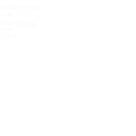
lmuş Antep Fıstığı
e Lüks)
21
rinden
ı