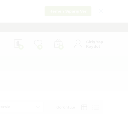
Hemen Sipariş Ver
Giriş Yap
Kaydol
0
0
0
sırala
Görüntüle