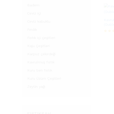
Badem
Ceviz içi
Kavru
Ceviz kabuklu
(Dubl
Fındık
5 üze
Fıstık içi çeşitleri
5.00
oy ald
Kaju Çeşitleri
Karpuz çekirdeği
Kavrulmuş fıstık
Kuru ben fıstık
Kuru Üzüm Çeşitleri
Zeytin yağı
FISTIKŞAH