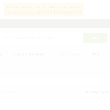
Hemen Hemen Tüm Ürünlerimizde Geçerli,
%20'ye varan BÜYÜK İNDİRİMLER
ARA
fa
Bizden Haberler
7/24 Destek
SSS
En yeniye göre 
ucts found