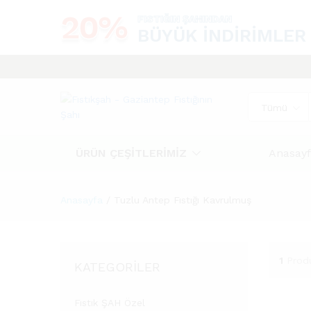
20%
FISTIĞIN ŞAHINDAN
BÜYÜK İNDIRIMLER
Tümü
ÜRÜN ÇEŞİTLERİMİZ
Anasay
Anasayfa
/
Tuzlu Antep Fıstığı Kavrulmuş
1
Prod
KATEGORILER
Fıstık ŞAH Özel