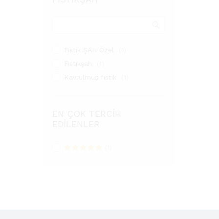
Fıstık ŞAH Özel
(1)
Fıstıkşah
(1)
Kavrulmuş fıstık
(1)
EN ÇOK TERCIH
EDILENLER
(1)
5 üzerinden
5
oy aldı